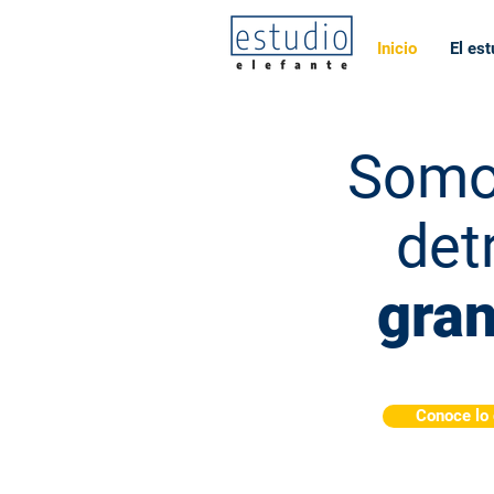
Inicio
El est
Somo
det
gran
Conoce lo