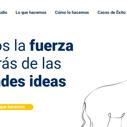
udio
Lo que hacemos
Cómo lo hacemos
Casos de Éxito
s la
fuerza
rás de las
des ideas
 que hacemos