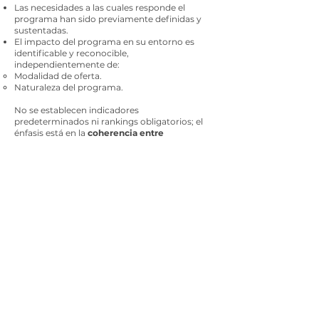
Las necesidades a las cuales responde el
programa han sido previamente definidas y
sustentadas.
El impacto del programa en su entorno es
identificable y reconocible,
independientemente de:
Modalidad de oferta.
Naturaleza del programa.
No se establecen indicadores
predeterminados ni rankings obligatorios; el
énfasis está en la
coherencia entre
diagnóstico, propuesta e impacto.
Fuentes de información
Posibles fuentes, derivadas del texto:
Estudios o análisis de contexto usados para
justificar el programa.
Información sobre impactos del programa.
Reconocimientos externos del quehacer del
programa.
El Acuerdo
no exige explícitamente
el uso de
observatorios laborales, SNIES u otros
sistemas del MEN para esta Característica,
aunque podrían ser utilizados si el programa