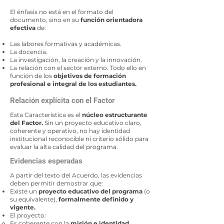
El énfasis no está en el formato del
documento, sino en su
función orientadora
efectiva
de:
Las labores formativas y académicas.
La docencia.
La investigación, la creación y la innovación.
La relación con el sector externo. Todo ello en
función de los
objetivos de formación
profesional e integral de los estudiantes.
Relación explícita con el Factor
Esta Característica es el
núcleo estructurante
del Factor.
Sin un proyecto educativo claro,
coherente y operativo, no hay identidad
institucional reconocible ni criterio sólido para
evaluar la alta calidad del programa.
Evidencias esperadas
A partir del texto del Acuerdo, las evidencias
deben permitir demostrar que:
Existe un
proyecto educativo del programa
(o
su equivalente),
formalmente definido y
vigente.
El proyecto:
Es coherente con la
misión e identidad